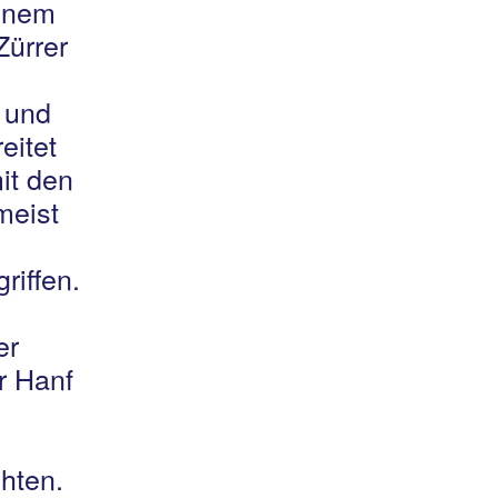
einem
Zürrer
 und
eitet
it den
meist
riffen.
er
r Hanf
hten.