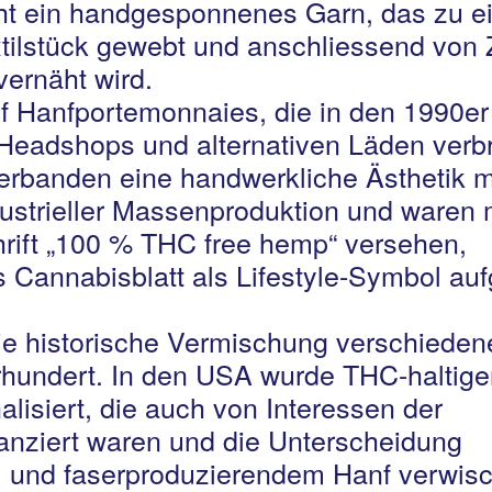
eht ein handgesponnenes Garn, das zu 
tilstück gewebt und anschliessend von 
ernäht wird.
uf Hanfportemonnaies, die in den 1990er
Headshops und alternativen Läden verbr
erbanden eine handwerkliche Ästhetik m
ustrieller Massenproduktion und waren 
hrift „100 % THC free hemp“ versehen,
 Cannabisblatt als Lifestyle-Symbol aufg
die historische Vermischung verschieden
rhundert. In den USA wurde THC-haltige
isiert, die auch von Interessen der
nanziert waren und die Unterscheidung
 und faserproduzierendem Hanf verwisc