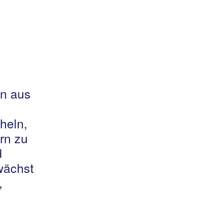
en aus
heln,
rn zu
d
 wächst
,